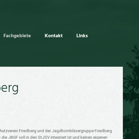
Fachgebiete
Kontakt
Links
berg
utzverein Friedberg und der Jagdhornbläsergruppe Friedberg
ie JBGF voll in den StJSV integriert ist und keinen eigenen