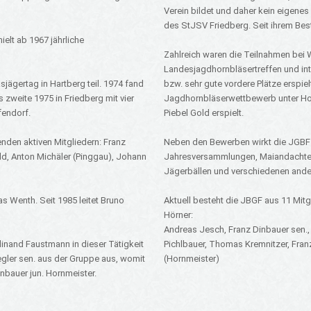
Verein bildet und daher kein eigene
des StJSV Friedberg. Seit ihrem Bes
ielt ab 1967 jährliche
Zahlreich waren die Teilnahmen bei 
Landesjagdhornbläsertreffen und int
jägertag in Hartberg teil. 1974 fand
bzw. sehr gute vordere Plätze erspie
 zweite 1975 in Friedberg mit vier
Jagdhornbläserwettbewerb unter Hor
fendorf.
Piebel Gold erspielt.
enden aktiven Mitgliedern: Franz
Neben den Bewerben wirkt die JGBF 
ld, Anton Michäler (Pinggau), Johann
Jahresversammlungen, Maiandachten
Jägerbällen und verschiedenen ande
s Wenth. Seit 1985 leitet Bruno
Aktuell besteht die JBGF aus 11 Mitg
Hörner:
Andreas Jesch, Franz Dinbauer sen.,
rdinand Faustmann in dieser Tätigkeit
Pichlbauer, Thomas Kremnitzer, Franz
egler sen. aus der Gruppe aus, womit
(Hornmeister)
nbauer jun. Hornmeister.