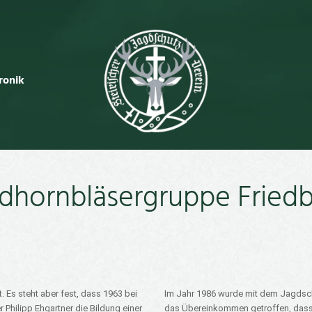
ronik
dhornbläsergruppe Fried
 Es steht aber fest, dass 1963 bei
Im Jahr 1986 wurde mit dem Jagdsch
 Philipp Ehgartner die Bildung einer
das Übereinkommen getroffen, dass d