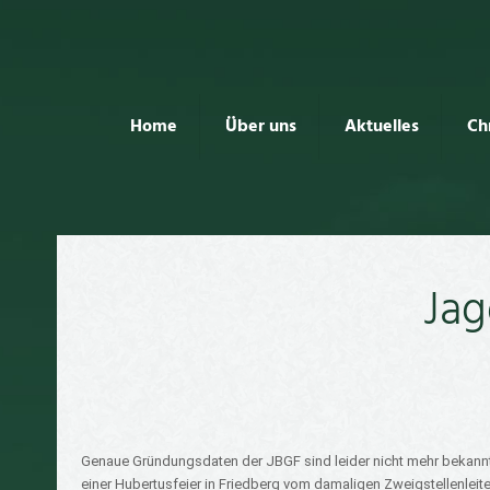
Home
Über uns
Aktuelles
Ch
Jag
Genaue Gründungsdaten der JBGF sind leider nicht mehr bekannt.
einer Hubertusfeier in Friedberg vom damaligen Zweigstellenleiter