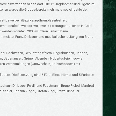
s Vereinsvermögen bilden darf. Die 12 Jagdhörner sind Eigentum
tehen wurde die Gruppe bereits mehrmals neu eingekleidet.
Wettbewerben (Bezirksjagdhornbläsertreffen,
ernationale Bewerbe), wo jeweils Leistungsabzeichen in Gold
lt werden konnten. 2005 wurde in Ferlach beim
nmeister Franz Dinbauer und musikalischer Leitung von Bruno
bei Hochzeiten, Geburtstagsfeiern, Begräbnissen, Jagden,
, Jägerjausen, Grünen Abenden, Hubertusfeiern sowie
ren Veranstaltungen (Umiwechsln, Frühschoppen) mit.
liedern. Die Besetzung sind 6 Fürst Bless Hörner und 5 Parforce
 Johann Dinbauer, Ferdinand Faustmann, Bruno Piebel, Manfred
 Riegler, Johann Zinggl, Stefan Zingl, Franz Dinbauer