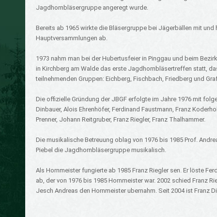
Jagdhornbläsergruppe angeregt wurde.
Bereits ab 1965 wirkte die Bläsergruppe bei Jägerbällen mit und h
Hauptversammlungen ab.
1973 nahm man bei der Hubertusfeier in Pinggau und beim Bezirks
in Kirchberg am Walde das erste Jagdhornbläsertreffen statt, das
teilnehmenden Gruppen: Eichberg, Fischbach, Friedberg und Gra
Die offizielle Gründung der JBGF erfolgte im Jahre 1976 mit folg
Dinbauer, Alois Ehrenhöfer, Ferdinand Faustmann, Franz Koderho
Prenner, Johann Reitgruber, Franz Riegler, Franz Thalhammer.
Die musikalische Betreuung oblag von 1976 bis 1985 Prof. Andrea
Piebel die Jagdhornbläsergruppe musikalisch.
Als Hornmeister fungierte ab 1985 Franz Riegler sen. Er löste Fe
ab, der von 1976 bis 1985 Hornmeister war. 2002 schied Franz Ri
Jesch Andreas den Hornmeister ubernahm. Seit 2004 ist Franz Di