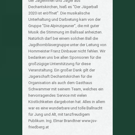
der Jägerinnen und Jäger aus
Dechantskirchen, hieß es "Der Jägerball
2020 ist eröffnet". Die musikalische
Unterhaltung und Darbietung kam von der
Gruppe "Die Alpinzigeuner", die mit guter
Musik die Stimmung im Ballsaal anheizten.
Natürlich darf bei einem solchen Ball die
Jagdhornbläsergruppe unter der Leitung von
Hornmeister Franz Dinbauer nicht fehlen. Wir
bedanken uns bei allen Sponsoren für die
großzügige Unterstützung für diese
Veranstaltung. Ein großer Dank gilt der
Jägerschaft Dechantskirchen für die
Organisation als auch dem Gasthaus
Schwammer mit seinem Team, welches ein
hervorragendes Service mit vielen
Köstlichkeiten dargeboten hat. Alles in allem
war es eine wunderbare und tolle Ballnacht
für Jung und Alt, mit tanzfreudigem
Publikum. Ing. Elmar Brandtner www.jsv-
friedberg.at