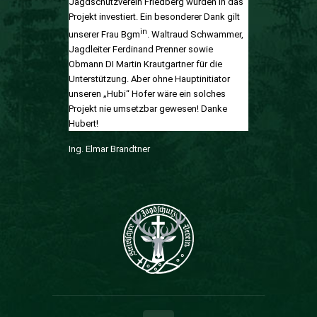
Jagdschutzverein Friedberg wurden in das
Projekt investiert. Ein besonderer Dank gilt
in
unserer Frau Bgm
. Waltraud Schwammer,
Jagdleiter Ferdinand Prenner sowie
Obmann DI Martin Krautgartner für die
Unterstützung. Aber ohne Hauptinitiator
unseren „Hubi“ Hofer wäre ein solches
Projekt nie umsetzbar gewesen! Danke
Hubert!
Ing. Elmar Brandtner