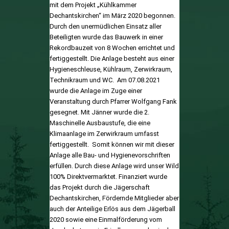
mit dem Projekt „Kühlkammer
Dechantskirchen“ im März 2020 begonnen.
Durch den unermüdlichen Einsatz aller
Beteiligten wurde das Bauwerk in einer
Rekordbauzeit von 8 Wochen errichtet und
fertiggestellt. Die Anlage besteht aus einer
Hygieneschleuse, Kühlraum, Zerwirkraum,
Technikraum und WC. Am 07.08.2021
wurde die Anlage im Zuge einer
Veranstaltung durch Pfarrer Wolfgang Fank
gesegnet. Mit Jänner wurde die 2.
Maschinelle Ausbaustufe, die eine
Klimaanlage im Zerwirkraum umfasst
fertiggestellt. Somit können wir mit dieser
Anlage alle Bau- und Hygienevorschriften
erfüllen. Durch diese Anlage wird unser Wild
100% Direktvermarktet. Finanziert wurde
das Projekt durch die Jägerschaft
Dechantskirchen, Fördernde Mitglieder aber
auch der Anteilige Erlös aus dem Jägerball
2020 sowie eine Einmalförderung vom